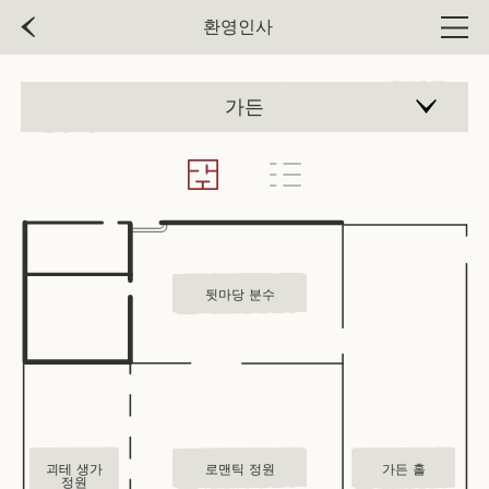
환영인사
Men
가든
뒷마당 분수
괴테 생가
로맨틱 정원
가든 홀
정원