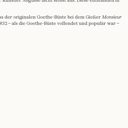
Künstler Abgüsse nicht selbst aus. Diese entstanden in
ss der originalen Goethe-Büste bei dem Gießer
Monsieur
832 – als die Goethe-Büste vollendet und populär war –