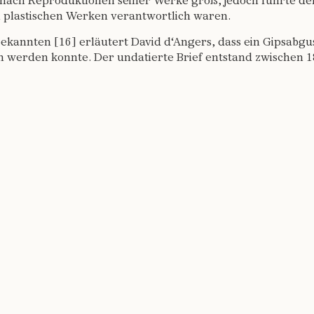
 nach Reproduktionen seiner Werke groß, jedoch führte der 
n plastischen Werken verantwortlich waren.
kannten [16] erläutert David d‘Angers, dass ein Gipsabgu
n werden konnte. Der undatierte Brief entstand zwischen 1