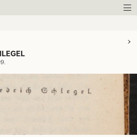
Men
HLEGEL
9.