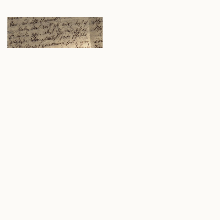
»Ich liebe Deine Liebe.« So schreibt Friedrich Schlegel 1797 an
seinen Freund Friedrich von Hardenberg, den späteren
›Novalis‹. Das ist für einen Briefwechsel, selbst unter Poeten,
ein ganz neuer Umgangston. Wie kam es dazu? Der Katalog
zur Ausstellung der Briefe, die Schlegel und Hardenberg
miteinander gewechselt haben, versucht diese Frage zu
beantworten, indem sie die kultur- und