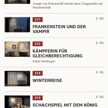
Joseph von Eichendorff schickt einen Taugenichts auf
Wanderschaft
3. OG
311
FRANKENSTEIN UND DER
VAMPIR
3. OG
312
KÄMPFERIN FÜR
GLEICHBERECHTIGUNG
Rahel Varnhagen
3. OG
314
WINTERREISE
3. OG
315
SCHACHSPIEL MIT DEM KÖNIG