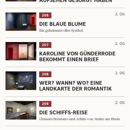
AUFSEHEN GESORGT HABEN
2. OG
206
DIE BLAUE BLUME
Ein geheimnisvolles Symbol
2. OG
207
KAROLINE VON GÜNDERRODE
BEKOMMT EINEN BRIEF
2. OG
208
WER? WANN? WO? EINE
LANDKARTE DER ROMANTIK
2. OG
209
DIE SCHIFFS-REISE
Clemens Brentano und Achim von Arnim am Rhein