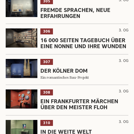
305
FREMDE SPRACHEN, NEUE
ERFAHRUNGEN
3. OG
306
16 000 SEITEN TAGEBUCH ÜBER
EINE NONNE UND IHRE WUNDEN
3. OG
307
DER KÖLNER DOM
Ein romantisches Bau-Projekt
3. OG
308
EIN FRANKFURTER MÄRCHEN
ÜBER DEN MEISTER FLOH
3. OG
310
IN DIE WEITE WELT