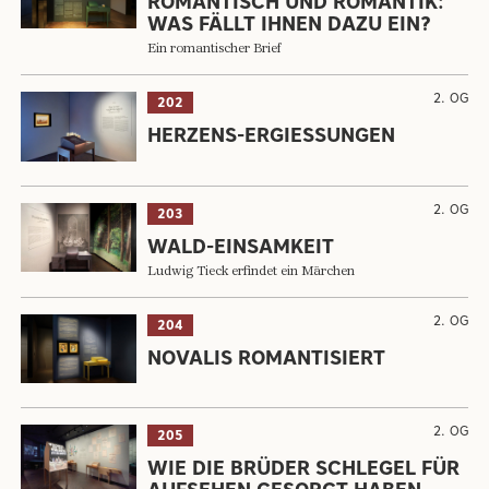
ROMANTISCH UND ROMANTIK:
WAS FÄLLT IHNEN DAZU EIN?
Ein romantischer Brief
2. OG
202
HERZENS-ERGIESSUNGEN
2. OG
203
WALD-EINSAMKEIT
Ludwig Tieck erfindet ein Märchen
2. OG
204
NOVALIS ROMANTISIERT
2. OG
205
WIE DIE BRÜDER SCHLEGEL FÜR