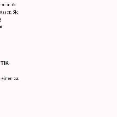
Romantik
assen Sie
g
ne
TIK-
einen ca.