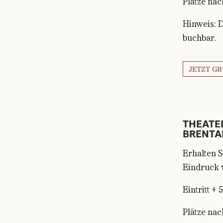
Plätze nac
Hinweis: 
buchbar.
JETZT G
THEATER
BRENTA
Erhalten S
Eindruck v
Eintritt + 
Plätze nac