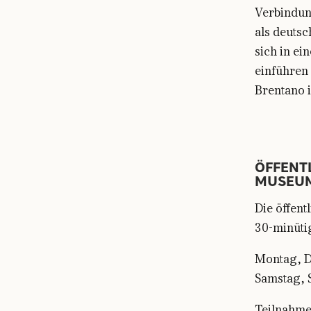
Verbindung
als deuts
sich in ei
einführen 
Brentano 
ÖFFENT
MUSEU
Die öffen
30-minüti
Montag, D
Samstag, S