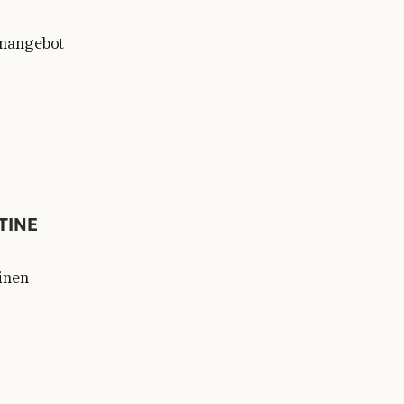
enangebot
TINE
einen