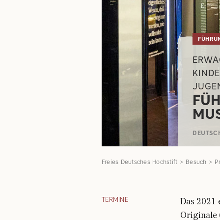
FÜHRU
ERWA
KINDE
JUGE
FÜH
MU
DEUTSC
Freies Deutsches Hochstift
Besuch
P
TERMINE
Das 2021 
Originale