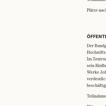
Teilnahme 
Plätze nac
ÖFFENT
Der Rundg
Hochstifts
Im Zentru
sein Einfl
Werke Joh
verdeutlic
beschäftig
Teilnahme 