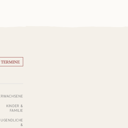
 TERMINE
ERWACHSENE
KINDER &
FAMILIE
JUGENDLICHE
&