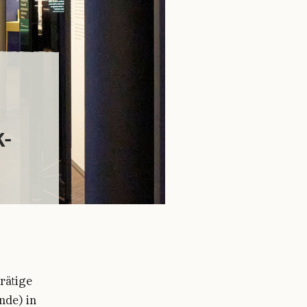
-
rätige
nde) in