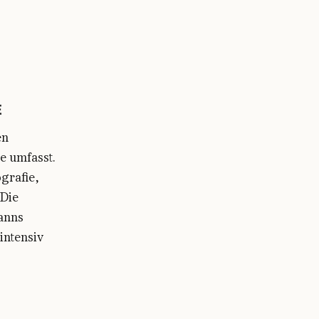
E
en
e umfasst.
grafie,
 Die
anns
intensiv