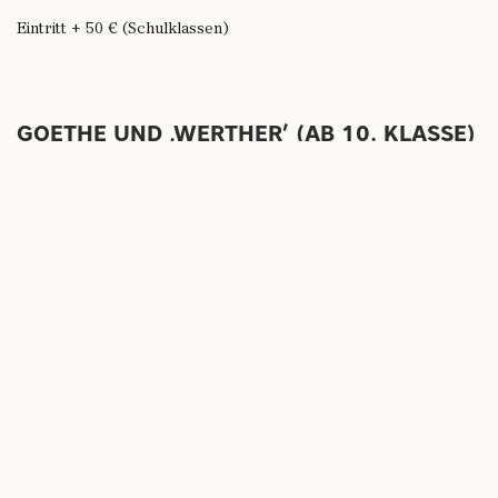
Eintritt + 50 € (Schulklassen)
GOETHE UND ‚WERTHER’ (AB 10. KLASSE)
Führung
1774 erschien Goethes Briefroman ‚Die Leiden des jungen
Werthers‘, der vom Publikum begeistert aufgenommen wurde.
In diesem Schwerpunkt werden vertiefende Informationen zur
Entstehung des Werks vor dem Hintergrund der Biografie
Goethes sowie ein kurzer Blick auf die außergewöhnliche
Erfolgsgeschichte dieses Buchs geboten.
Dauer: 1,5 Stunden
Maximal 25 Personen
Eintritt + 70 € (Schulklassen)