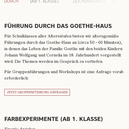
DURCH
(AB 1. KLASSE)
ZEICHENSCHULE
MIT DER
DAS
FÜR KINDER (AB
GÄNSEF
GOETHE-
1. KLASSE)
(AB 3.
HAUS
KLASSE)
FÜHRUNG DURCH DAS GOETHE-HAUS
Für Schulklassen aller Altersstufen bieten wir altersgemäße
Führungen durch das Goethe-Haus an (circa 50 – 60 Minuten),
in denen das Leben der Familie Goethe mit den beiden Kindern
Johann Wolfgang und Cornelia im 18. Jahrhundert vorgestellt
wird. Die Themen werden im Gespräch zu vertiefen.
Für Gruppenführungen und Workshops ist eine Anfrage vorab
erforderlich:
JETZT GRUPPENFÜHRUNG ANFRAGEN
FARBEXPERIMENTE (AB 1. KLASSE)