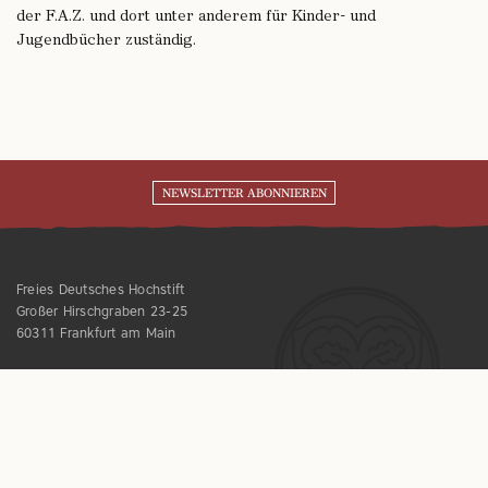
der F.A.Z. und dort unter anderem für Kinder- und
Jugendbücher zuständig.
NEWSLETTER ABONNIEREN
Freies Deutsches Hochstift
Großer Hirschgraben 23-25
60311 Frankfurt am Main
Telefon:
+49 (0)69 138 80-0
E-Mail:
info@freies-deutsches-hochstift.de
FRANKFURTER GOETHE-HAUS UND DEUTSCHES ROMANTIK-MUSEUM