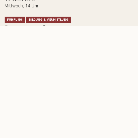
Mittwoch, 14 Uhr
FÜHRUNG
BILDUNG & VERMITTLUNG
ÖFFENTLICHE FÜHRUNG
Ort: Goethe-Haus
FRANKFURTER GOETHE-HAUS
ERWACHSENE
JUGENDLICHE & ERWACHSENE
NEWSLETTER ABONNIEREN