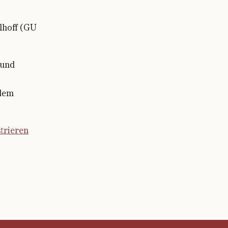
lhoff (GU
 und
 dem
strieren