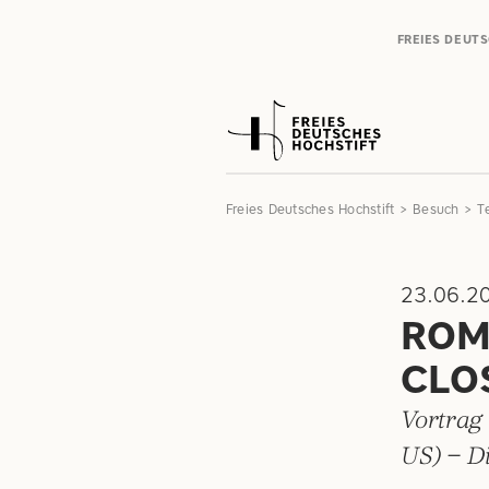
FREIES DEUT
Freies Deutsches Hochstift
Besuch
T
23.06.2
ROM
CLO
Vortrag
US) – D