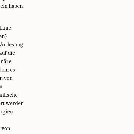
eln haben
Linie
en)
 Vorlesung
auf die
linäre
dem es
n von
en
antische
ert werden
logien
s von