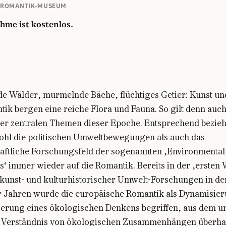
 ROMANTIK-MUSEUM
hme ist kostenlos.
e Wälder, murmelnde Bäche, flüchtiges Getier: Kunst und
ik bergen eine reiche Flora und Fauna. So gilt denn auc
 der zentralen Themen dieser Epoche. Entsprechend bezieh
ohl die politischen Umweltbewegungen als auch das
aftliche Forschungsfeld der sogenannten ‚Environmental
‘ immer wieder auf die Romantik. Bereits in der ‚ersten 
, kunst- und kulturhistorischer Umwelt-Forschungen in de
 Jahren wurde die europäische Romantik als Dynamisie
ierung eines ökologischen Denkens begriffen, aus dem u
Verständnis von ökologischen Zusammenhängen überhau