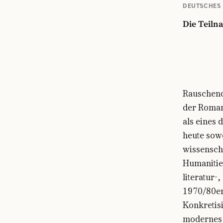
DEUTSCHES
Die Teilna
Rauschend
der Romant
als eines
heute sow
wissensch
Humanities
literatur-
1970/80er
Konkretis
modernes 