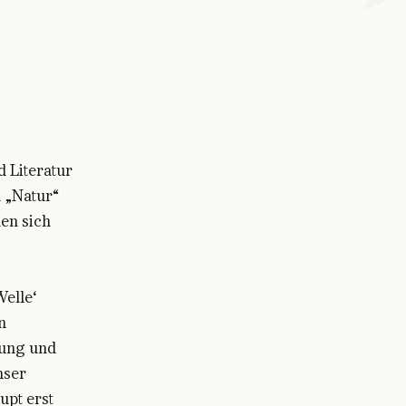
 Literatur
h „Natur“
en sich
Welle‘
n
rung und
nser
pt erst