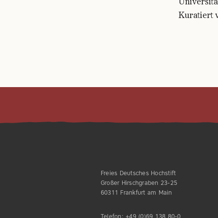
Universitä
Kuratiert
Freies Deutsches Hochstift
Großer Hirschgraben 23-25
60311 Frankfurt am Main
Telefon:
+49 (0)69 138 80-0