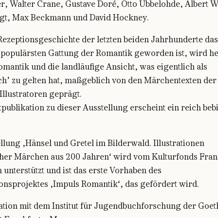
r, Walter Crane, Gustave Doré, Otto Ubbelohde, Albert W
gt, Max Beckmann und David Hockney.
 Rezeptionsgeschichte der letzten beiden Jahrhunderte d
r populärsten Gattung der Romantik geworden ist, wird he
omantik und die landläufige Ansicht, was eigentlich als
ch’ zu gelten hat, maßgeblich von den Märchentexten de
Illustratoren geprägt.
tpublikation zu dieser Ausstellung erscheint ein reich beb
llung ‚Hänsel und Gretel im Bilderwald. Illustrationen
her Märchen aus 200 Jahren‘ wird vom Kulturfonds Fran
unterstützt und ist das erste Vorhaben des
onsprojektes ‚Impuls Romantik‘, das gefördert wird.
ation mit dem Institut für Jugendbuchforschung der Goet