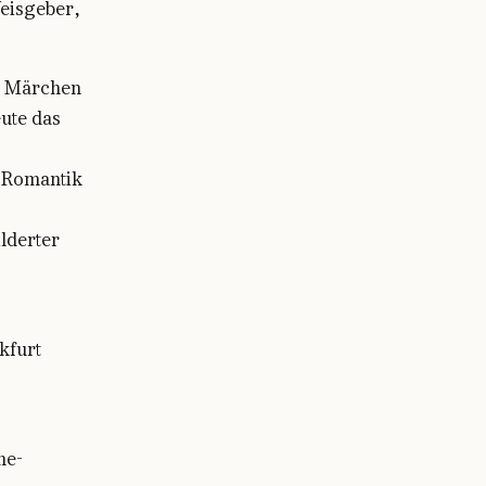
eisgeber,
as Märchen
ute das
r Romantik
ilderter
kfurt
he-