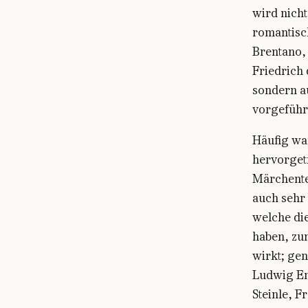
wird nich
romantisc
Brentano,
Friedrich 
sondern a
vorgeführ
Häufig war
hervorgetr
Märchente
auch sehr 
welche di
haben, zu
wirkt; gen
Ludwig Em
Steinle, 