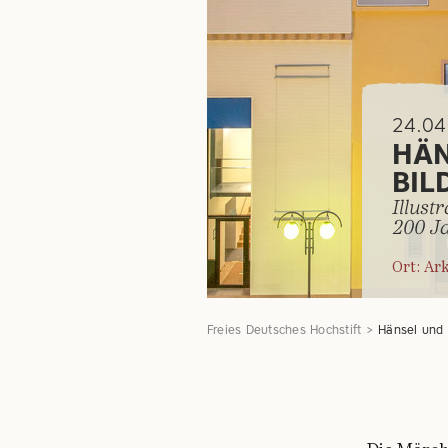
24.04
HÄN
BIL
Illust
200 J
Ort: Ar
Freies Deutsches Hochstift
Hänsel und 