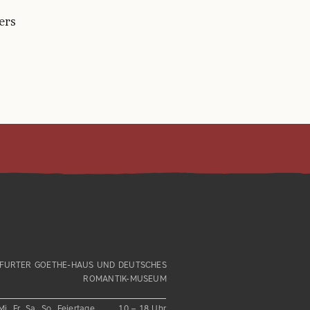
wers
FURTER GOETHE-HAUS UND DEUTSCHES
ROMANTIK-MUSEUM
Mi, Fr, Sa, So, Feiertage
10 – 18 Uhr