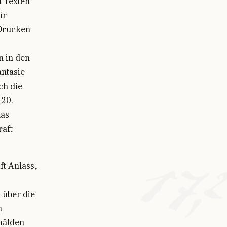
n Texten
är
 Drucken
 in den
antasie
ch die
 20.
das
raft
ft Anlass,
 über die
n
mälden