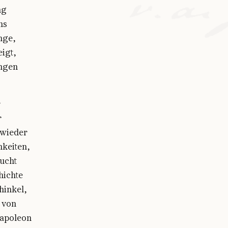
ng
ns
nge,
igt,
ungen
r
r
 wieder
hkeiten,
ucht
hichte
hinkel,
 von
Napoleon