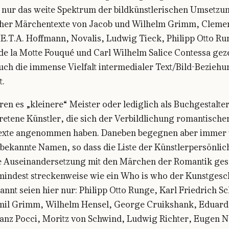
t nur das weite Spektrum der bildkünstlerischen Umsetzu
her Märchentexte von Jacob und Wilhelm Grimm, Cleme
 E.T.A. Hoffmann, Novalis, Ludwig Tieck, Philipp Otto Ru
de la Motte Fouqué und Carl Wilhelm Salice Contessa geze
uch die immense Vielfalt intermedialer Text/Bild-Bezieh
t.
en es „kleinere“ Meister oder lediglich als Buchgestalte
etene Künstler, die sich der Verbildlichung romantische
xte angenommen haben. Daneben begegnen aber immer
bekannte Namen, so dass die Liste der Künstlerpersönlic
e Auseinandersetzung mit den Märchen der Romantik ges
mindest streckenweise wie ein Who is who der Kunstgesc
annt seien hier nur: Philipp Otto Runge, Karl Friedrich Sc
il Grimm, Wilhelm Hensel, George Cruikshank, Eduard
Franz Pocci, Moritz von Schwind, Ludwig Richter, Eugen 