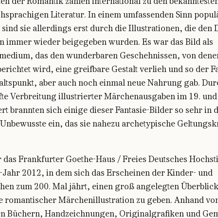
en der Romantik zählen international zu den bekannteste
chsprachigen Literatur. In einem umfassenden Sinn popul
ind sie allerdings erst durch die Illustrationen, die den
an immer wieder beigegeben wurden. Es war das Bild als
medium, das den wunderbaren Geschehnissen, von denen
richtet wird, eine greifbare Gestalt verlieh und so der F
altspunkt, aber auch noch einmal neue Nahrung gab. Dur
te Verbreitung illustrierter Märchenausgaben im 19. und
t brannten sich einige dieser Fantasie-Bilder so sehr in 
 Unbewusste ein, das sie nahezu archetypische Geltungsk
.
ür das Frankfurter Goethe-Haus / Freies Deutsches Hochsti
Jahr 2012, in dem sich das Erscheinen der Kinder- und
en zum 200. Mal jährt, einen groß angelegten Überblick
e romantischer Märchenillustration zu geben. Anhand vo
rten Büchern, Handzeichnungen, Originalgrafiken und Ge