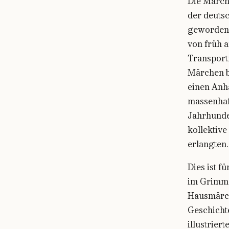
Die Märch
der deuts
geworden s
von früh 
Transport
Märchen be
einen Anh
massenhaf
Jahrhunder
kollektive
erlangten
Dies ist f
im Grimm-
Hausmärch
Geschicht
illustrie