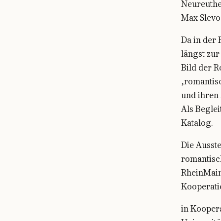
Neureuthe
Max Slevo
Da in der
längst zu
Bild der R
‚romantis
und ihren 
Als Beglei
Katalog.
Die Ausste
romantisc
RheinMain 
Kooperati
in Kooper