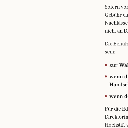
Sofern von
Gebühr ei
Nachlässe
nicht an 
Die Benut
sein:
zur Wa
wenn de
Handsch
wenn de
Für die E
Direktori
Hochstift 