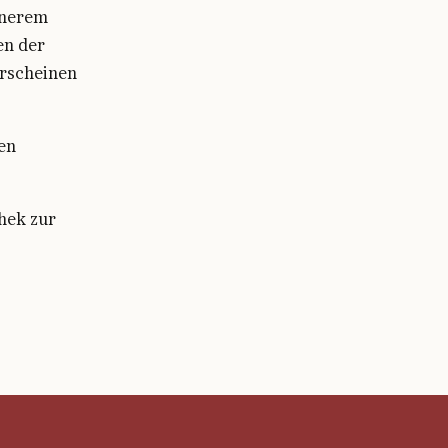
inerem
en der
Erscheinen
en
hek zur