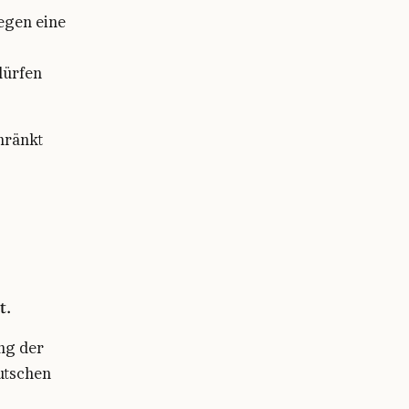
egen eine
dürfen
hränkt
t.
ng der
utschen