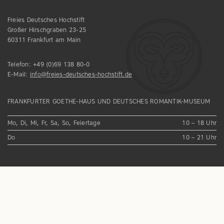
Freies Deutsches Hochstift
Großer Hirschgraben 23-25
60311 Frankfurt am Main
Telefon:
+49 (0)69 138 80-0
E-Mail:
info@freies-deutsches-hochstift.de
FRANKFURTER GOETHE-HAUS UND DEUTSCHES ROMANTIK-MUSEUM
Mo, Di, Mi, Fr, Sa, So, Feiertage
10 – 18 Uhr
Do
10 – 21 Uhr
IMPRESSUM
DATENSCHUTZ
HAUSORDNUNG
NEWSLETTER
YOUTUBE
INSTAGRAM
FACEBOOK