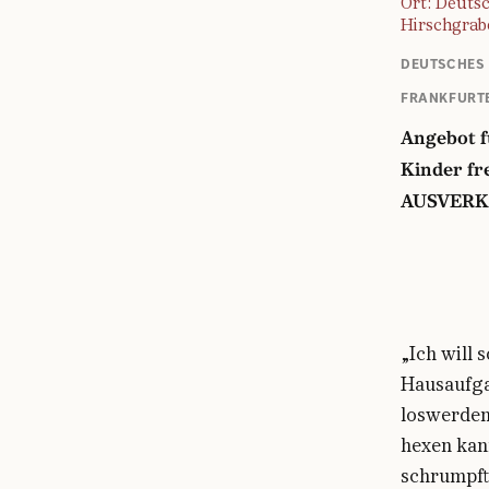
Ort: Deuts
Hirschgrab
DEUTSCHES
FRANKFURT
Angebot f
Kinder fr
AUSVERK
„Ich will 
Hausaufgab
loswerden
hexen kan
schrumpft