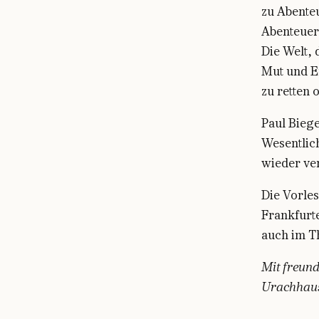
zu Abente
Abenteuer
Die Welt, 
Mut und E
zu retten 
Paul Biege
Wesentlich
wieder ve
Die Vorles
Frankfurte
auch im T
Mit freund
Urachhau