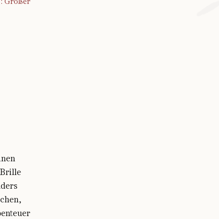
: Großer
einen
Brille
nders
chen,
benteuer