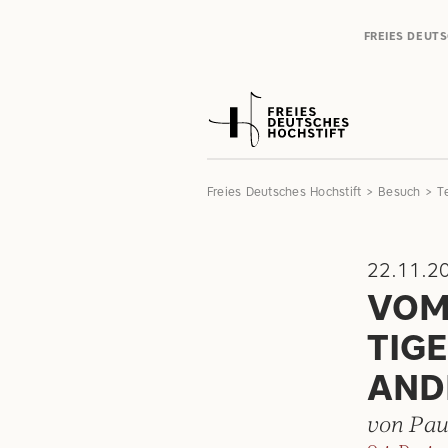
FREIES DEUT
Freies Deutsches Hochstift
Besuch
T
22.11.2
VOM
TIGE
AND
von Pau