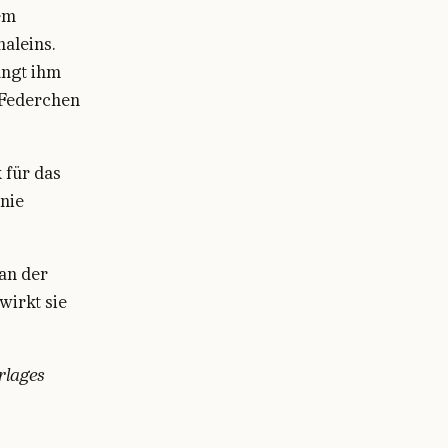
em
aleins.
angt ihm
 Federchen
k für das
nie
an der
wirkt sie
rlages