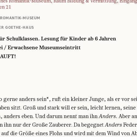
ches Romantik-Museum, Raum Bildung & Vermittlung, Eingang
en 21
 ROMANTIK-MUSEUM
ER GOETHE-HAUS
ür Schulklassen. Lesung für Kinder ab 6 Jahren
ei / Erwachsene Museumseintritt
AUFT!
so gerne anders sein“, ruft ein kleiner Junge, als er vor s
en sitzt. Groß und stark will er sein, leicht lernen, seine 
, anders eben. Und darum nennt man ihn
Anders
.
Aber a
n ihn nur der Große Zauberer. Da begegnet
Anders
Feder
 auf die Größe eines Flohs und wird mit dem Wind von A