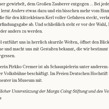
uer gewirbelt, dem Großen Zauberer entgegen … Bei jed
 lernt
Anders
etwas dazu und ein bisschen mehr vom Einm
die für den klitzekleinen Kerl voller Gefahren steckt, verl
rfindungsgabe ab. Und schließlich steht er vor der Wahl,
oder anders zu werden.
l entführt uns in herrlich skurrile Welten, öffnet den Blic
e und macht uns mit Gestalten bekannt, die wir bestimmt 
rgessen.
erin Pirkko Cremer ist als Schauspielerin unter anderem 
r Volksbühne beschäftigt. Im Freien Deutschen Hochstift 
heater im Museum mit.
licher Unterstützung der Marga Coing-Stiftung und des Ve
s