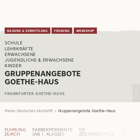
BILDUNG & VERMITTLUNG
FÜHRUNG
WORKSHOP
SCHULE
LEHRKRÄFTE
ERWACHSENE
JUGENDLICHE & ERWACHSENE
KINDER
GRUPPENANGEBOTE
GOETHE-HAUS
© viridis
FRANKFURTER GOETHE-HAUS
Freies Deutsches Hochstift
Gruppenangebote Goethe-Haus
FÜHRUNG
FARBEXPERIMENTE
DIE
SCHREI
DURCH
(AB 1. KLASSE)
ZEICHENSCHULE
MIT DER
DAS
FÜR KINDER (AB
GÄNSEF