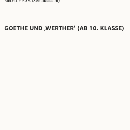
Eintritt + 50 € (Schulklassen)
GOETHE UND ‚WERTHER’ (AB 10. KLASSE)
Führung
1774 erschien Goethes Briefroman ‚Die Leiden des jungen
Werthers‘, der vom Publikum begeistert aufgenommen wurde.
In diesem Schwerpunkt werden vertiefende Informationen zur
Entstehung des Werks vor dem Hintergrund der Biografie
Goethes sowie ein kurzer Blick auf die außergewöhnliche
Erfolgsgeschichte dieses Buchs geboten.
Dauer: 1,5 Stunden
Maximal 25 Personen
Eintritt + 70 € (Schulklassen)